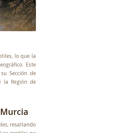
iles, lo que la
eográfico. Este
e su
Sección de
e la Región de
e Murcia
iles, resaltando