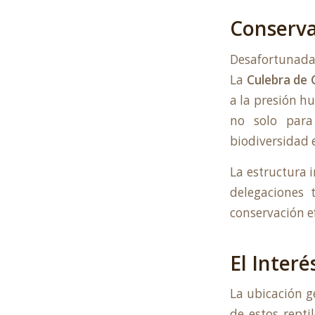
Conserv
Desafortunada
La
Culebra de 
a la presión hu
no solo para
biodiversidad e
La
estructura 
delegaciones 
conservación ef
El Inter
La ubicación g
de estos repti