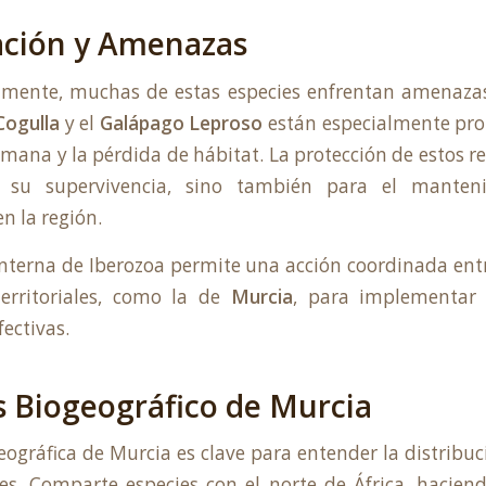
ación y Amenazas
mente, muchas de estas especies enfrentan amenazas s
Cogulla
y el
Galápago Leproso
están especialmente pro
mana y la pérdida de hábitat. La protección de estos rep
 su supervivencia, sino también para el manten
n la región.
interna
de Iberozoa permite una acción coordinada entr
territoriales, como la de
Murcia
, para implementar 
ectivas.
és Biogeográfico de Murcia
eográfica de Murcia es clave para entender la distribuc
les. Comparte especies con el norte de África, hacie