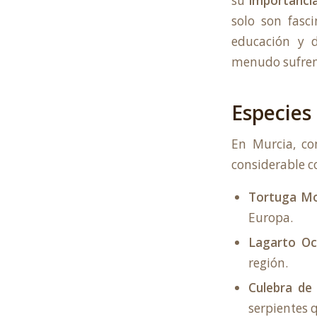
su
importancia
solo son fasci
educación y d
menudo sufren 
Especies
En Murcia, co
considerable c
Tortuga Mo
Europa.
Lagarto Oce
región.
Culebra de
serpientes 