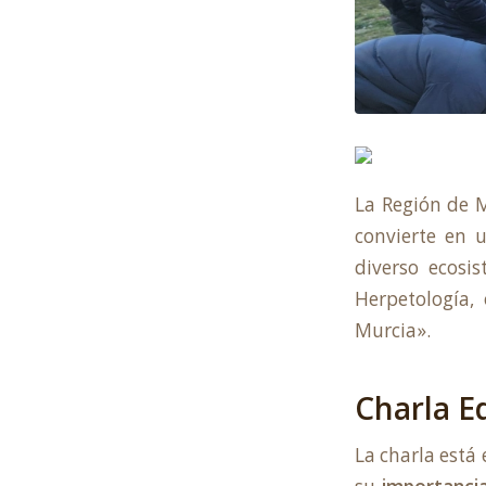
La Región de M
convierte en u
diverso ecosi
Herpetología
,
Murcia».
Charla E
La charla está 