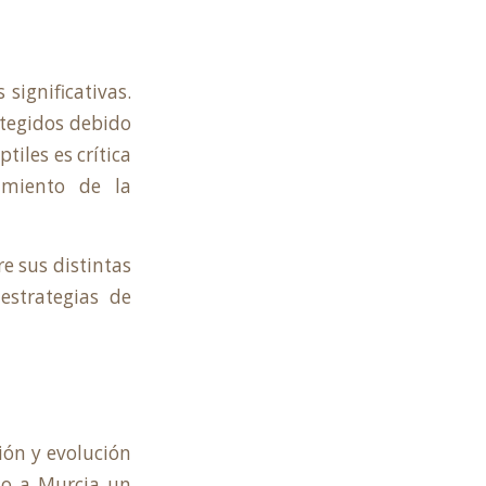
ignificativas.
tegidos debido
tiles es crítica
imiento de la
e sus distintas
estrategias de
ión y evolución
ndo a Murcia un