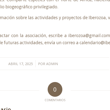
io biogeográfico privilegiado.
mación sobre las actividades y proyectos de Iberozoa, v
actar con la asociación, escribe a
iberozoa@gmail.co
de futuras actividades, envía un correo a
calendario@ib
/
ABRIL 17, 2025
POR
ADMIN
0
COMENTARIOS
ario