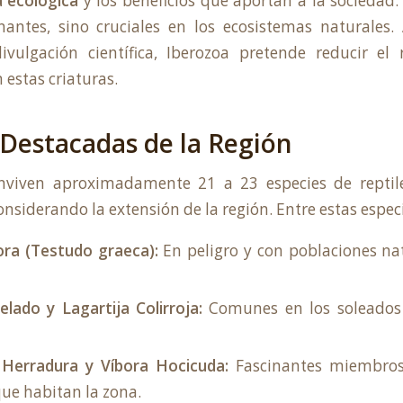
 ecológica
y los beneficios que aportan a la sociedad. 
nantes, sino cruciales en los ecosistemas naturales.
ivulgación científica, Iberozoa pretende reducir el
estas criaturas.
 Destacadas de la Región
nviven aproximadamente 21 a 23 especies de repti
onsiderando la extensión de la región. Entre estas espec
ra (Testudo graeca):
En peligro y con poblaciones na
lado y Lagartija Colirroja:
Comunes en los soleados 
 Herradura y Víbora Hocicuda:
Fascinantes miembros
que habitan la zona.