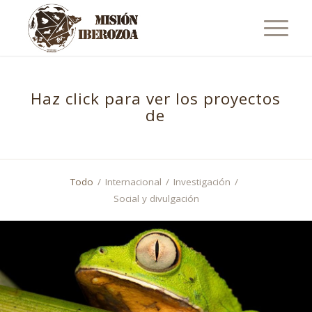
Haz click para ver los proyectos
de
Botáni
Todo
/
Internacional
/
Investigación
/
Social y divulgación