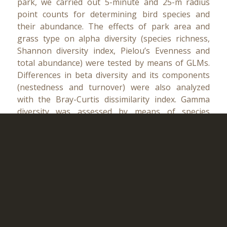
park, we carried out 5-minute and 25-m radius
point counts for determining bird species and
their abundance. The effects of park area and
grass type on alpha diversity (species richness,
Shannon diversity index, Pielou’s Evenness and
total abundance) were tested by means of GLMs.
Differences in beta diversity and its components
(nestedness and turnover) were also analyzed
with the Bray-Curtis dissimilarity index. Gamma
diversity was assessed by means of species
accumulation curves. Finally, differences in
community composition were tested by
PERMANOVA and SIMPER tests…
RESULTADOS